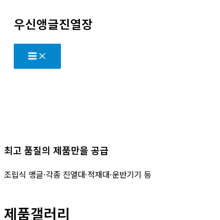
콘
우신앵글진열장
텐
츠
로
건
너
뛰
기
최고 품질의 제품만을 공급
조립식 앵글·각종 진열대·적재대·운반기기 등
제품갤러리